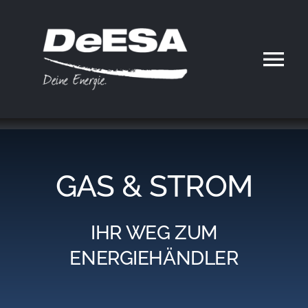
Zum
Inhalt
springen
Tog
Nav
Home
DeESA
GAS & STROM
Geschäftsfelder
IHR WEG ZUM
Partner werden
ENERGIEHÄNDLER
Karriere