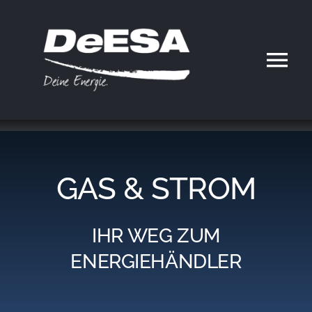
Zum
Inhalt
springen
Tog
Nav
Home
DeESA
GAS & STROM
Geschäftsfelder
IHR WEG ZUM
Partner werden
ENERGIEHÄNDLER
Karriere