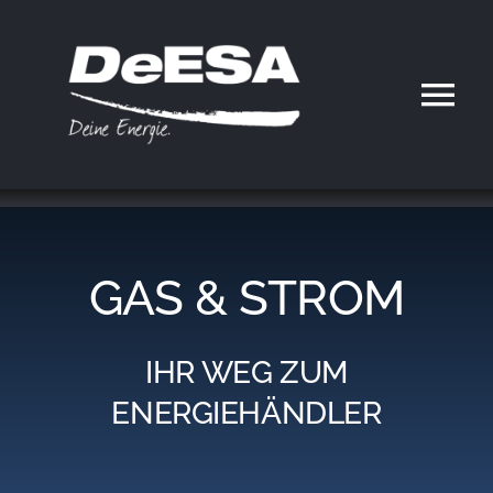
Zum
Inhalt
springen
Tog
Nav
Home
DeESA
GAS & STROM
Geschäftsfelder
IHR WEG ZUM
Partner werden
ENERGIEHÄNDLER
Karriere